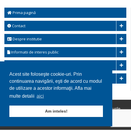
Prima pagină
Contact
Despre institutie
Informatii de interes public
Transparenta decizionala
Acest site foloseşte cookie-uri. Prin
Integritatea instituțională
continuarea navigării, eşti de acord cu modul
de utilizare a acestor informaţii. Afla mai
multe detalii
aici
Copyright © 2026 Comuna Ohaba Lunga. Toate drepturile
Am inteles!
rezervate.
Utilizare cookie-uri
GDPR