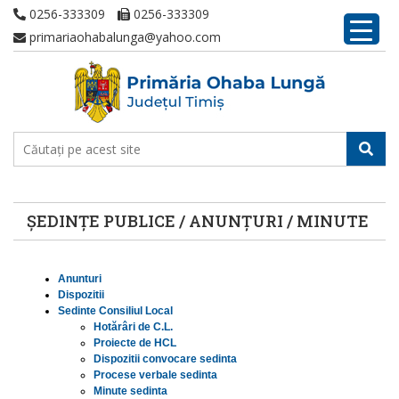
0256-333309
0256-333309
primariaohabalunga@yahoo.com
ȘEDINȚE PUBLICE / ANUNȚURI / MINUTE
Anunturi
Dispozitii
Sedinte Consiliul Local
Hotărâri de C.L.
Proiecte de HCL
Dispozitii convocare sedinta
Procese verbale sedinta
Minute sedinta