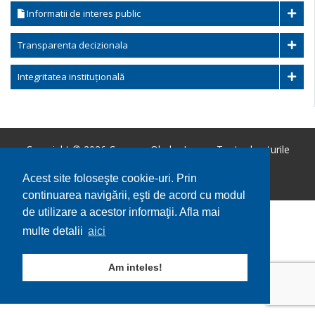
Informatii de interes public
Transparenta decizionala
Integritatea instituțională
Copyright © 2026 Comuna Ohaba Lunga. Toate drepturile
rezervate.
Utilizare cookie-uri
GDPR
Acest site foloseşte cookie-uri. Prin
continuarea navigării, eşti de acord cu modul
de utilizare a acestor informaţii. Afla mai
multe detalii
aici
Am inteles!