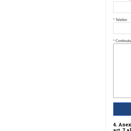
* Telefon
* Continutul
4. Anex
art. 7 a