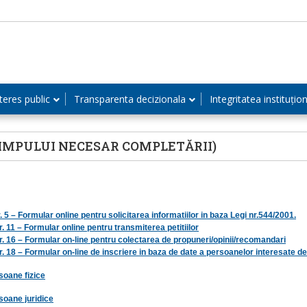
teres public
Transparenta decizionala
Integritatea instituțio
IMPULUI NECESAR COMPLETĂRII)
 5 – Formular online pentru solicitarea informatiilor in baza Legi nr.544/2001.
. 11 – Formular online pentru transmiterea petitiilor
r. 16 – Formular on-line pentru colectarea de propuneri/opinii/recomandari
. 18 – Formular on-line de inscriere in baza de date a persoanelor interesate de c
soane fizice
soane juridice