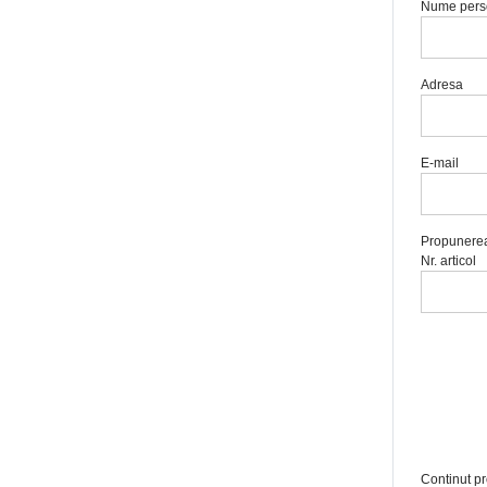
Nume persoa
Adresa
E-mail
Propunerea 
Nr. articol
Continut p