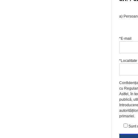
a) Persoane
*E-mail
*Localitate
Confidenția
cu Regulame
Astfel, în 
publică, uti
Introducere
autoritățil
primariei.
Sunt 