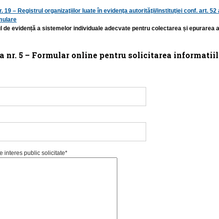
. 19 – Registrul organizaţiilor luate în evidenţa autorităţii/instituţiei conf. art. 52 
rmulare
ul de evidență a sistemelor individuale adecvate pentru colectarea și epurarea 
a nr. 5 – Formular online pentru solicitarea informatiil
e interes public solicitate*