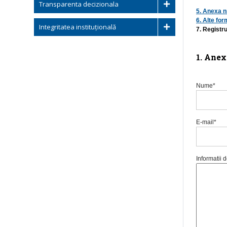
Transparenta decizionala
5. Anexa nr
6. Alte fo
Integritatea instituțională
7. Registr
1. Anex
Nume*
E-mail*
Informatii d