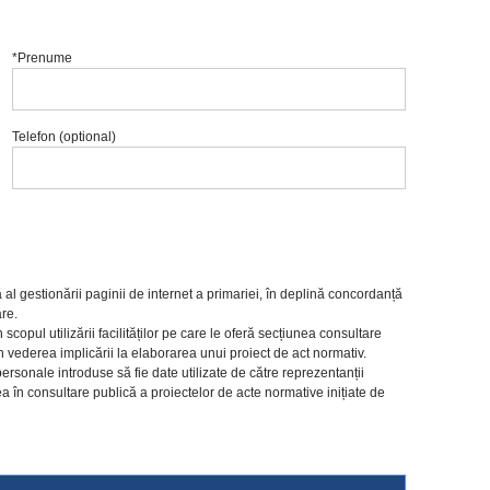
*Prenume
Telefon (optional)
l gestionării paginii de internet a primariei, în deplină concordanță
are.
copul utilizării facilităților pe care le oferă secțiunea consultare
e în vederea implicării la elaborarea unui proiect de act normativ.
rsonale introduse să fie date utilizate de către reprezentanții
rea în consultare publică a proiectelor de acte normative inițiate de