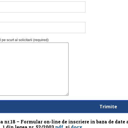
 pe scurt al solicitarii (required)
a nr.18 – Formular on-line de inscriere in baza de date 
l. 1 din legea nr. 52/2003
pdf
.
si
docx.