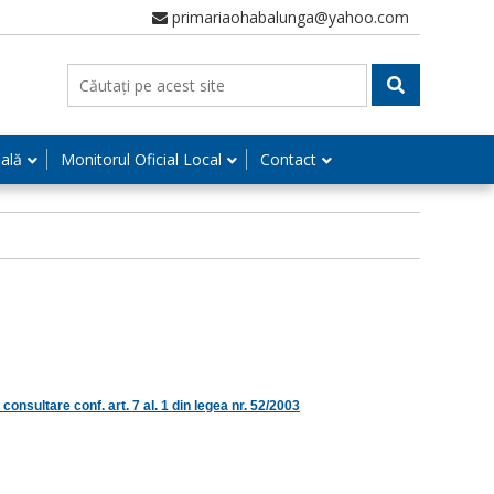
primariaohabalunga@yahoo.com
nală
Monitorul Oficial Local
Contact
onsultare conf. art. 7 al. 1 din legea nr. 52/2003