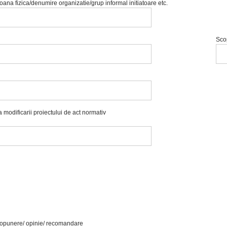
na fizica/denumire organizatie/grup informal initiatoare etc.
Scop
modificarii proiectului de act normativ
ropunere/ opinie/ recomandare