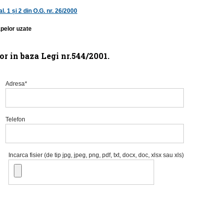
al. 1 și 2 din O.G. nr. 26/2000
apelor uzate
or in baza Legi nr.544/2001.
Adresa*
Telefon
Incarca fisier (de tip jpg, jpeg, png, pdf, txt, docx, doc, xlsx sau xls)