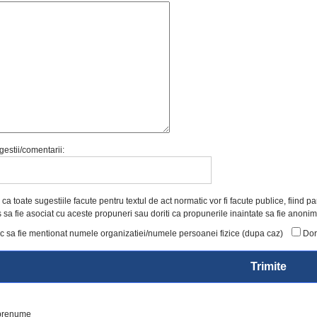
gestii/comentarii:
a toate sugestiile facute pentru textul de act normatic vor fi facute publice, fiind p
sa fie asociat cu aceste propuneri sau doriti ca propunerile inaintate sa fie anonim
c sa fie mentionat numele organizatiei/numele persoanei fizice (dupa caz)
Dor
 prenume