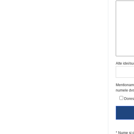
Alte idei/su
Mentionam c
numele dvs 
Dores
* Nume si