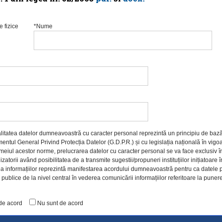
 fizice
*Nume
litatea datelor dumneavoastră cu caracter personal reprezintă un principiu de bază a
ntul General Privind Protecția Datelor (G.D.P.R.) și cu legislația națională în vigo
temeiul acestor norme, prelucrarea datelor cu caracter personal se va face exclusiv în s
lizatorii având posibilitatea de a transmite sugestii/propuneri instituțiilor inițiatoar
a informațiilor reprezintă manifestarea acordului dumneavoastră pentru ca datele pe
or publice de la nivel central în vederea comunicării informațiilor referitoare la pune
de acord
Nu sunt de acord