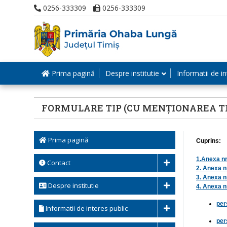
0256-333309
0256-333309
Prima pagină
Despre institutie
Informatii de in
FORMULARE TIP (CU MENȚIONAREA T
Prima pagină
Cuprins:
1.Anexa nr.
Contact
2. Anexa nr
3. Anexa n
Despre institutie
4. Anexa nr
per
Informatii de interes public
per