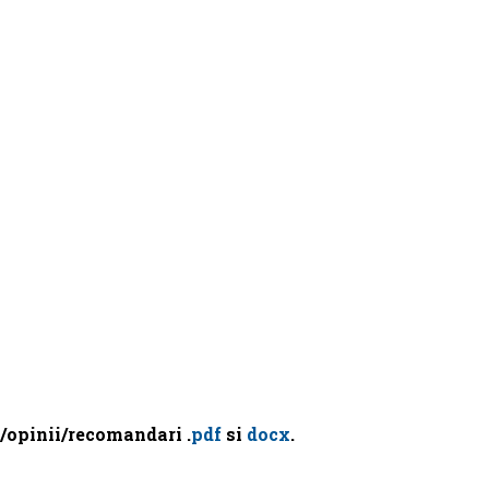
/opinii/recomandari .
pdf
si
docx
.