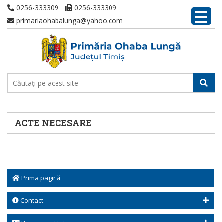
0256-333309
0256-333309
primariaohabalunga@yahoo.com
ACTE NECESARE
Prima pagină
Contact