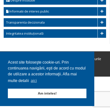
Despre institutie
Informatii de interes public
Transparenta decizionala
Integritatea instituțională
Copyright © 2026 Comuna Ohaba Lunga. Toate drepturile
Acest site foloseşte cookie-uri. Prin
rezervate.
continuarea navigării, eşti de acord cu modul
Utilizare cookie-uri
GDPR
de utilizare a acestor informaţii. Afla mai
multe detalii
aici
Am inteles!