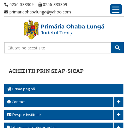
0256-333309
0256-333309
primariaohabalunga@yahoo.com
ACHIZITII PRIN SEAP-SICAP
Prima pagină
Contact
Despre institutie
Informatii de interes public