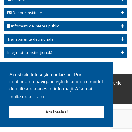
Despre institutie
Informatii de interes public
Transparenta decizionala
Integritatea instituțională
Acest site foloseşte cookie-uri. Prin
continuarea navigării, eşti de acord cu modul
Copyright © 2026 Comuna Ohaba Lunga. Toate drepturile
rezervate.
de utilizare a acestor informaţii. Afla mai
Utilizare cookie-uri
GDPR
multe detalii
aici
Am inteles!