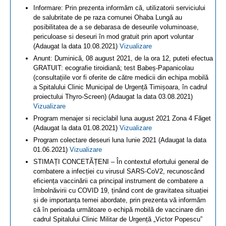
Informare: Prin prezenta informăm că, utilizatorii serviciului
de salubritate de pe raza comunei Ohaba Lungă au
posibilitatea de a se debarasa de deseurile voluminoase,
periculoase si deseuri în mod gratuit prin aport voluntar
(Adaugat la data 10.08.2021)
Vizualizare
Anunt: Duminică, 08 august 2021, de la ora 12, puteti efectua
GRATUIT: ecografie tiroidiană; test Babeș-Papanicolau
(consultațiile vor fi oferite de către medicii din echipa mobilă
a Spitalului Clinic Municipal de Urgență Timișoara, în cadrul
proiectului Thyro-Screen) (Adaugat la data 03.08.2021)
Vizualizare
Program menajer si reciclabil luna august 2021 Zona 4 Făget
(Adaugat la data 01.08.2021)
Vizualizare
Program colectare deseuri luna Iunie 2021 (Adaugat la data
01.06.2021)
Vizualizare
STIMAȚI CONCETĂȚENI – În contextul efortului general de
combatere a infecției cu virusul SARS-CoV2, recunoscând
eficiența vaccinării ca principal instrument de combatere a
îmbolnăvirii cu COVID 19, ținând cont de gravitatea situației
și de importanța temei abordate, prin prezenta vă informăm
că în perioada următoare o echipă mobilă de vaccinare din
cadrul Spitalului Clinic Militar de Urgență „Victor Popescu”