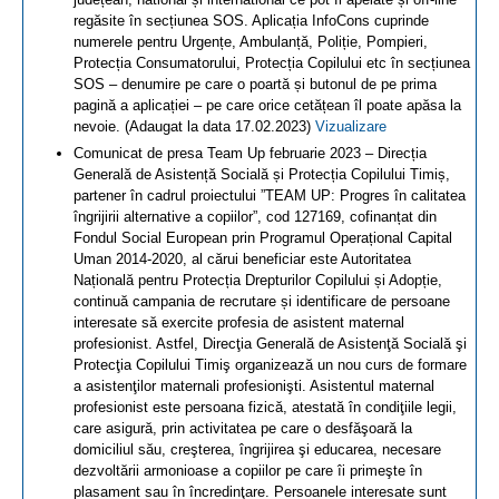
regăsite în secțiunea SOS. Aplicația InfoCons cuprinde
numerele pentru Urgențe, Ambulanță, Poliție, Pompieri,
Protecția Consumatorului, Protecția Copilului etc în secțiunea
SOS – denumire pe care o poartă și butonul de pe prima
pagină a aplicației – pe care orice cetățean îl poate apăsa la
nevoie. (Adaugat la data 17.02.2023)
Vizualizare
Comunicat de presa Team Up februarie 2023 – Direcția
Generală de Asistență Socială și Protecția Copilului Timiș,
partener în cadrul proiectului ”TEAM UP: Progres în calitatea
îngrijirii alternative a copiilor”, cod 127169, cofinanțat din
Fondul Social European prin Programul Operațional Capital
Uman 2014-2020, al cărui beneficiar este Autoritatea
Națională pentru Protecția Drepturilor Copilului și Adopție,
continuă campania de recrutare și identificare de persoane
interesate să exercite profesia de asistent maternal
profesionist. Astfel, Direcţia Generală de Asistenţă Socială şi
Protecţia Copilului Timiş organizează un nou curs de formare
a asistenţilor maternali profesionişti. Asistentul maternal
profesionist este persoana fizică, atestată în condiţiile legii,
care asigură, prin activitatea pe care o desfăşoară la
domiciliul său, creşterea, îngrijirea şi educarea, necesare
dezvoltării armonioase a copiilor pe care îi primeşte în
plasament sau în încredinţare. Persoanele interesate sunt