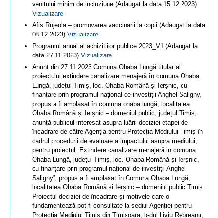
venitului minim de incluziune (Adaugat la data 15.12.2023)
Vizualizare
Afis Rujeola – promovarea vaccinarii la copii (Adaugat la data
08.12.2023)
Vizualizare
Programul anual al achizitiilor publice 2023_V1 (Adaugat la
data 27.11.2023)
Vizualizare
Anunț din 27.11.2023 Comuna Ohaba Lungă titular al
proiectului extindere canalizare menajeră în comuna Ohaba
Lungă, județul Timiș, loc. Ohaba Română și Ierșnic, cu
finanțare prin programul național de investiții Anghel Saligny,
propus a fi amplasat în comuna ohaba lungă, localitatea
Ohaba Română și Ierșnic – domeniul public, județul Timiș,
anunță publicul interesat asupra luării deciziei etapei de
încadrare de către Agenția pentru Protecția Mediului Timiș în
cadrul procedurii de evaluare a impactului asupra mediului,
pentru proiectul „Extindere canalizare menajeră in comuna
Ohaba Lungă, județul Timiș, loc. Ohaba Română și Ierșnic,
cu finanțare prin programul național de investiții Anghel
Saligny”, propus a fi amplasat în Comuna Ohaba Lungă,
localitatea Ohaba Română și Ierșnic – domeniul public Timiș.
Proiectul deciziei de încadrare și motivele care o
fundamentează pot fi consultate la sediul Agenției pentru
Protecția Mediului Timiș din Timișoara, b-dul Liviu Rebreanu,