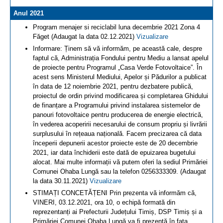
Anul 2021
Program menajer si reciclabil luna decembrie 2021 Zona 4
Făget (Adaugat la data 02.12.2021)
Vizualizare
Informare: Ținem să vă informăm, pe această cale, despre
faptul că, Administrația Fondului pentru Mediu a lansat apelul
de proiecte pentru Programul „Casa Verde Fotovoltaice”. În
acest sens Ministerul Mediului, Apelor și Pădurilor a publicat
în data de 12 noiembrie 2021, pentru dezbatere publică,
proiectul de ordin privind modificarea și completarea Ghidului
de finanțare a Programului privind instalarea sistemelor de
panouri fotovoltaice pentru producerea de energie electrică,
în vederea acoperirii necesarului de consum propriu și livrării
surplusului în rețeaua națională. Facem precizarea că data
începerii depunerii acestor proiecte este de 20 decembrie
2021, iar data închiderii este dată de epuizarea bugetului
alocat. Mai multe informații vă putem oferi la sediul Primăriei
Comunei Ohaba Lungă sau la telefon 0256333309. (Adaugat
la data 30.11.2021)
Vizualizare
STIMAȚI CONCETĂȚENI Prin prezenta vă informăm că,
VINERI, 03.12.2021, ora 10, o echipă formată din
reprezentanți ai Prefecturii Județului Timiș, DSP Timiș și a
Primăriei Comunei Ohaba Lungă va fi prezentă în fața