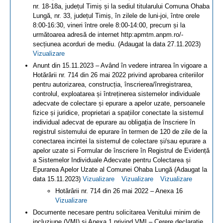
nr. 18-18a, județul Timiș și la sediul titularului Comuna Ohaba
Lungă, nr. 33, județul Timiș, în zilele de luni-joi, între orele
8:00-16:30, vineri între orele 8:00-14:00, precum și la
următoarea adresă de internet http:apmtm.anpm.ro/-
secțiunea acorduri de mediu. (Adaugat la data 27.11.2023)
Vizualizare
Anunt din 15.11.2023 – Având în vedere intrarea în vigoare a
Hotărârii nr. 714 din 26 mai 2022 privind aprobarea criteriilor
pentru autorizarea, construcția, înscrierea/înregistrarea,
controlul, exploatarea și întreținerea sistemelor individuale
adecvate de colectare și epurare a apelor uzate, persoanele
fizice și juridice, proprietari a spațiilor conectate la sistemul
individual adecvat de epurare au obligația de înscriere în
registrul sistemului de epurare în termen de 120 de zile de la
conectarea incintei la sistemul de colectare și/sau epurare a
apelor uzate si Formular de înscriere în Registrul de Evidență
a Sistemelor Individuale Adecvate pentru Colectarea și
Epurarea Apelor Uzate al Comunei Ohaba Lungă (Adaugat la
data 15.11.2023)
Vizualizare
Vizualizare
Vizualizare
Hotărârii nr. 714 din 26 mai 2022 – Anexa 16
Vizualizare
Documente necesare pentru solicitarea Venitului minim de
incluziune (VMI) si Anexa 1 privind VMI – Cerere declaratie