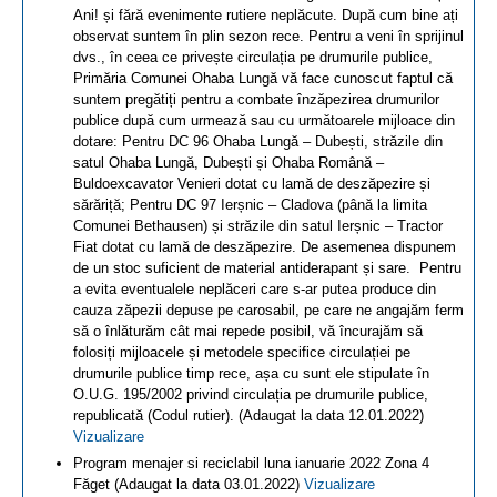
Ani! și fără evenimente rutiere neplăcute. După cum bine ați
observat suntem în plin sezon rece. Pentru a veni în sprijinul
dvs., în ceea ce privește circulația pe drumurile publice,
Primăria Comunei Ohaba Lungă vă face cunoscut faptul că
suntem pregătiți pentru a combate înzăpezirea drumurilor
publice după cum urmează sau cu următoarele mijloace din
dotare: Pentru DC 96 Ohaba Lungă – Dubești, străzile din
satul Ohaba Lungă, Dubești și Ohaba Română –
Buldoexcavator Venieri dotat cu lamă de deszăpezire și
sărăriță; Pentru DC 97 Ierșnic – Cladova (până la limita
Comunei Bethausen) și străzile din satul Ierșnic – Tractor
Fiat dotat cu lamă de deszăpezire. De asemenea dispunem
de un stoc suficient de material antiderapant și sare. Pentru
a evita eventualele neplăceri care s-ar putea produce din
cauza zăpezii depuse pe carosabil, pe care ne angajăm ferm
să o înlăturăm cât mai repede posibil, vă încurajăm să
folosiți mijloacele și metodele specifice circulației pe
drumurile publice timp rece, așa cu sunt ele stipulate în
O.U.G. 195/2002 privind circulația pe drumurile publice,
republicată (Codul rutier). (Adaugat la data 12.01.2022)
Vizualizare
Program menajer si reciclabil luna ianuarie 2022 Zona 4
Făget (Adaugat la data 03.01.2022)
Vizualizare