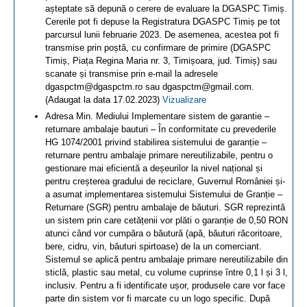
așteptate să depună o cerere de evaluare la DGASPC Timiș.
Cererile pot fi depuse la Registratura DGASPC Timiș pe tot
parcursul lunii februarie 2023. De asemenea, acestea pot fi
transmise prin poștă, cu confirmare de primire (DGASPC
Timiș, Piața Regina Maria nr. 3, Timișoara, jud. Timiș) sau
scanate și transmise prin e-mail la adresele
dgaspctm@dgaspctm.ro sau dgaspctm@gmail.com.
(Adaugat la data 17.02.2023)
Vizualizare
Adresa Min. Mediului Implementare sistem de garantie –
returnare ambalaje bauturi – În conformitate cu prevederile
HG 1074/2001 privind stabilirea sistemului de garanție –
returnare pentru ambalaje primare nereutilizabile, pentru o
gestionare mai eficientă a deșeurilor la nivel național și
pentru creșterea gradului de reciclare, Guvernul României și-
a asumat implementarea sistemului Sistemului de Granție –
Returnare (SGR) pentru ambalaje de băuturi. SGR reprezintă
un sistem prin care cetățenii vor plăti o garanție de 0,50 RON
atunci când vor cumpăra o băutură (apă, băuturi răcoritoare,
bere, cidru, vin, băuturi spirtoase) de la un comerciant.
Sistemul se aplică pentru ambalaje primare nereutilizabile din
sticlă, plastic sau metal, cu volume cuprinse între 0,1 l și 3 l,
inclusiv. Pentru a fi identificate ușor, produsele care vor face
parte din sistem vor fi marcate cu un logo specific. După