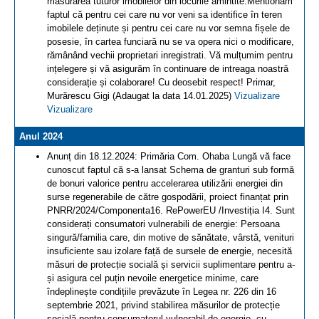
măsurarea tuturor imobilelor din locurile amintite.Mentionăm
faptul că pentru cei care nu vor veni sa identifice în teren
imobilele deținute și pentru cei care nu vor semna fișele de
posesie, în cartea funciară nu se va opera nici o modificare,
rămânând vechii proprietari inregistrati. Vă mulțumim pentru
ințelegere și vă asigurăm în continuare de intreaga noastră
considerație și colaborare! Cu deosebit respect! Primar,
Murărescu Gigi (Adaugat la data 14.01.2025)
Vizualizare
Vizualizare
Anul 2024
Anunț din 18.12.2024: Primăria Com. Ohaba Lungă vă face
cunoscut faptul că s-a lansat Schema de granturi sub formă
de bonuri valorice pentru accelerarea utilizării energiei din
surse regenerabile de către gospodării, proiect finanțat prin
PNRR/2024/Componenta16. RePowerEU /Investiția I4. Sunt
considerați consumatori vulnerabili de energie: Persoana
singură/familia care, din motive de sănătate, vârstă, venituri
insuficiente sau izolare față de sursele de energie, necesită
măsuri de protecție socială și servicii suplimentare pentru a-
și asigura cel puțin nevoile energetice minime, care
îndeplinește condițiile prevăzute în Legea nr. 226 din 16
septembrie 2021, privind stabilirea măsurilor de protecție
socială pentru consumatorul vulnerabil de energie, cu