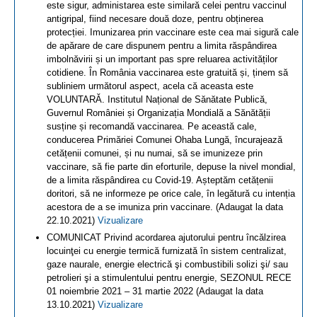
este sigur, administarea este similară celei pentru vaccinul
antigripal, fiind necesare două doze, pentru obținerea
protecției. Imunizarea prin vaccinare este cea mai sigură cale
de apărare de care dispunem pentru a limita răspândirea
imbolnăvirii și un important pas spre reluarea activităților
cotidiene. În România vaccinarea este gratuită și, ținem să
subliniem următorul aspect, acela că aceasta este
VOLUNTARĂ. Institutul Național de Sănătate Publică,
Guvernul României și Organizația Mondială a Sănătății
susține și recomandă vaccinarea. Pe această cale,
conducerea Primăriei Comunei Ohaba Lungă, încurajează
cetățenii comunei, și nu numai, să se imunizeze prin
vaccinare, să fie parte din eforturile, depuse la nivel mondial,
de a limita răspândirea cu Covid-19. Așteptăm cetățenii
doritori, să ne informeze pe orice cale, în legătură cu intenția
acestora de a se imuniza prin vaccinare. (Adaugat la data
22.10.2021)
Vizualizare
COMUNICAT Privind acordarea ajutorului pentru încălzirea
locuinţei cu energie termică furnizată în sistem centralizat,
gaze naurale, energie electrică şi combustibili solizi şi/ sau
petrolieri şi a stimulentului pentru energie, SEZONUL RECE
01 noiembrie 2021 – 31 martie 2022 (Adaugat la data
13.10.2021)
Vizualizare