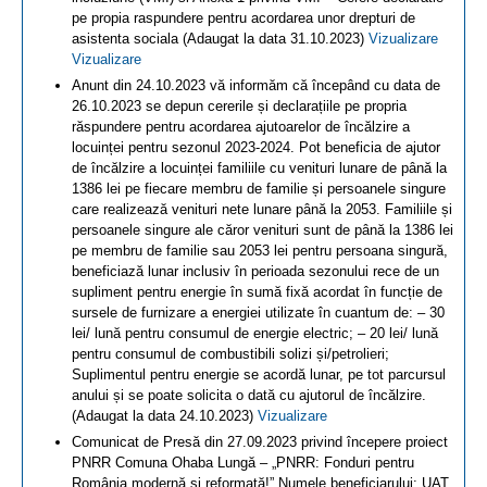
pe propia raspundere pentru acordarea unor drepturi de
asistenta sociala (Adaugat la data 31.10.2023)
Vizualizare
Vizualizare
Anunt din 24.10.2023 vă informăm că începând cu data de
26.10.2023 se depun cererile și declarațiile pe propria
răspundere pentru acordarea ajutoarelor de încălzire a
locuinței pentru sezonul 2023-2024. Pot beneficia de ajutor
de încălzire a locuinței familiile cu venituri lunare de până la
1386 lei pe fiecare membru de familie și persoanele singure
care realizează venituri nete lunare până la 2053. Familiile și
persoanele singure ale căror venituri sunt de până la 1386 lei
pe membru de familie sau 2053 lei pentru persoana singură,
beneficiază lunar inclusiv în perioada sezonului rece de un
supliment pentru energie în sumă fixă acordat în funcție de
sursele de furnizare a energiei utilizate în cuantum de: – 30
lei/ lună pentru consumul de energie electric; – 20 lei/ lună
pentru consumul de combustibili solizi și/petrolieri;
Suplimentul pentru energie se acordă lunar, pe tot parcursul
anului și se poate solicita o dată cu ajutorul de încălzire.
(Adaugat la data 24.10.2023)
Vizualizare
Comunicat de Presă din 27.09.2023 privind începere proiect
PNRR Comuna Ohaba Lungă – „PNRR: Fonduri pentru
România modernă și reformată!” Numele beneficiarului: UAT