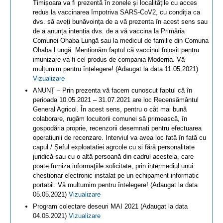
Timișoara va fi prezentă în zonele și localitățile cu acces
redus la vaccinarea împotriva SARS-CoV2, cu condiția ca
dvs. să aveți bunăvoința de a vă prezenta în acest sens sau
de a anunța intenția dvs. de a vă vaccina la Primăria
Comunei Ohaba Lungă sau la medicul de familie din Comuna
Ohaba Lungă. Menționăm faptul că vaccinul folosit pentru
imunizare va fi cel produs de compania Moderna. Vă
mulțumim pentru înțelegere! (Adaugat la data 11.05.2021)
Vizualizare
ANUNȚ – Prin prezenta vă facem cunoscut faptul că în
perioada 10.05.2021 – 31.07.2021 are loc Recensământul
General Agricol. În acest sens, pentru o cât mai bună
colaborare, rugăm locuitorii comunei să primească, în
gospodăria proprie, recenzorii desemnati pentru efectuarea
operatiunii de recenzare. Interviul va avea loc fată în fată cu
capul / Șeful exploatatiei agrcole cu si fără personalitate
juridică sau cu o altă persoană din cadrul acesteia, care
poate furniza informaţiile solicitate, prin intermediul unui
chestionar electronic instalat pe un echipament informatic
portabil. Vă multumim pentru întelegere! (Adaugat la data
05.05.2021)
Vizualizare
Program colectare deseuri MAI 2021 (Adaugat la data
04.05.2021)
Vizualizare