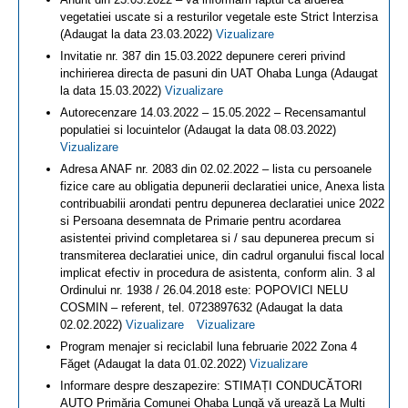
vegetatiei uscate si a resturilor vegetale este Strict Interzisa
(Adaugat la data 23.03.2022)
Vizualizare
Invitatie nr. 387 din 15.03.2022 depunere cereri privind
inchirierea directa de pasuni din UAT Ohaba Lunga (Adaugat
la data 15.03.2022)
Vizualizare
Autorecenzare 14.03.2022 – 15.05.2022 – Recensamantul
populatiei si locuintelor (Adaugat la data 08.03.2022)
Vizualizare
Adresa ANAF nr. 2083 din 02.02.2022 – lista cu persoanele
fizice care au obligatia depunerii declaratiei unice, Anexa lista
contribuabilii arondati pentru depunerea declaratiei unice 2022
si Persoana desemnata de Primarie pentru acordarea
asistentei privind completarea si / sau depunerea precum si
transmiterea declaratiei unice, din cadrul organului fiscal local
implicat efectiv in procedura de asistenta, conform alin. 3 al
Ordinului nr. 1938 / 26.04.2018 este: POPOVICI NELU
COSMIN – referent, tel. 0723897632 (Adaugat la data
02.02.2022)
Vizualizare
Vizualizare
Program menajer si reciclabil luna februarie 2022 Zona 4
Făget (Adaugat la data 01.02.2022)
Vizualizare
Informare despre deszapezire: STIMAȚI CONDUCĂTORI
AUTO Primăria Comunei Ohaba Lungă vă urează La Mulți