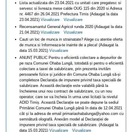
Lista actualizata din 23.04.2021 cu unitati care pregatesc si
servesc si livreaza mese calde OUG 115 din 2020 si Adresa
nr. 4467 din 26.04.2021 Prefectura Timis (Adaugat la data
23.04.2021)
Vizualizare
Vizualizare
Recensamantul General Agricol runda 2020 (Adaugat la data
21.04.2021)
Vizualizare
Vizualizare
Cauti un loc de munca in strainatate? Alege cu atentie oferta
de munca si Informeaza-te inainte de a pleca! (Adaugat la
data 15.03.2021)
Vizualizare
ANUNȚ PUBLIC Pentru o eficientă colectare a deșeurilor de
pe raza Comunei Ohaba Lungă, totodată și pentru o eficientă
colectare a taxei de salubrizare, prin prezenta invităm
persoanele fizice și juridice din Comuna Ohaba Lungă să-și
completeze Declarația de impunere privind taxa specială de
salubrizare. Această declarație este valabilă până la
încheierea unui nou contract de salubrizare, cu un nou
operator, care se va încheia în urma unei licitații la nivelul
ADID Timiș. Această Declarație se poate depune la sediul
Primăriei Comunei Ohaba Lungă până în data de 12.04.2021
cât și la adresa de email primariaohabalunga@yahoo.com cu
semnătură olografă. Anexăm model al Declarației de
impunere privind taxa specială de salubrizare. (Adaugat la
data 15.03.2021)
Vizualizare
Vizualizare