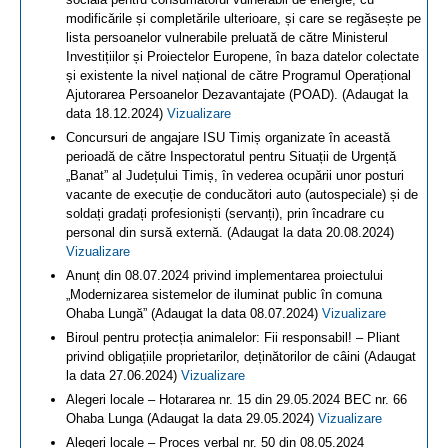
modificările și completările ulterioare, și care se regăsește pe
lista persoanelor vulnerabile preluată de către Ministerul
Investițiilor și Proiectelor Europene, în baza datelor colectate
și existente la nivel național de către Programul Operațional
Ajutorarea Persoanelor Dezavantajate (POAD). (Adaugat la
data 18.12.2024)
Vizualizare
Concursuri de angajare ISU Timiș organizate în această
perioadă de către Inspectoratul pentru Situații de Urgență
„Banat” al Județului Timiș, în vederea ocupării unor posturi
vacante de execuție de conducători auto (autospeciale) și de
soldați gradați profesioniști (servanți), prin încadrare cu
personal din sursă externă. (Adaugat la data 20.08.2024)
Vizualizare
Anunț din 08.07.2024 privind implementarea proiectului
„Modernizarea sistemelor de iluminat public în comuna
Ohaba Lungă” (Adaugat la data 08.07.2024)
Vizualizare
Biroul pentru protecția animalelor: Fii responsabil! – Pliant
privind obligațiile proprietarilor, deținătorilor de câini (Adaugat
la data 27.06.2024)
Vizualizare
Alegeri locale – Hotararea nr. 15 din 29.05.2024 BEC nr. 66
Ohaba Lunga (Adaugat la data 29.05.2024)
Vizualizare
Alegeri locale – Proces verbal nr. 50 din 08.05.2024