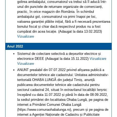
golirea ambalajului, consumatorul va trebui să îl aducă într-
unul din punctele de returnare organizate de comercianți,
practic, în orice magazin din România. În schimbul
ambalajului gol, consumatorul va primi înapoi pe loc,
valoarea garanției plătite inițial, fără a fi necesară prezentarea
bonului fiscal și chiar dacă respectivul produs nu a fost
cumpărat din acea locație. (Adaugat la data 13.02.2023)
Vizualizare
Anul 2022
Sistemul de colectare selectivă a deșeurilor electrice și
electronice DEEE (Adaugat la data 15.11.2022)
Vizualizare
Vizualizare
ANUNT prealabil din 07.07.2022 privind afișarea publică a
documentelor tehnice ale cadastrului: Unitatea administrativ-
teritorială OHABA LUNGĂ din județul Timiș, anunță
publicarea documentelor tehnice ale cadastrului pentru
sectorul cadastral 24, situat în extravilanul localității Ierșnic
începând cu data 11.07.2022 și până în data de 08.09.2022,
la sediul primăriei din localitatea Ohaba Lungă, pe pagina de
internet a Primăriei Comunei Ohaba Lungă
(https://www.comunaohabalunga.ro), precum și pe pagina de
internet a Agenției Naționale de Cadastru și Publicitate