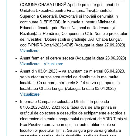
COMUNA OHABA LUNGĂ Apel de proiecte gestionat de
Unitatea Executivă pentru Finanțarea Învățământului
Superior, a Cercetării, Dezvoltării și Inovării denumită în
continuare (UEFISCDI), în numele și pentru Ministerul
Educației finanțat prin Planul Național de Redresare și
Reziliență al României, Componenta C15. Numele proiectului
de investiție: ”Dotare școli și grădinițe UAT Ohaba Lungă”,
cod F-PNRR-Dotari-2023-4745 (Adaugat la data 27.09.2023)
Vizualizare
Anunt fermieri si cerere seceta (Adaugat la data 23.06.2023)
Vizualizare
Vizualizare
Anunt din 03.04.2023 – va anuntam ca miercuri 05.04.2023,
se va efectua spalarea retelei de distributie in mai multe
localitati. Ca urmare, intre orele 8 -14 se va opri apa si in
localitatea Ohaba Lunga. (Adaugat la data 03.04.2023)
Vizualizare
Informare Campanie colectare DEEE – In perioada
07.05.2023-20.05.2023 localitatea dvs se afla prinsa in
graficul de colectare a deseurilor de echipamente electrice si
electronice din cadrul programului organizat de ADID Timiș și
Eco Positive care vine in sprijinul autoritatilor locale si
locuitorilor judetului Timis. Se asigură preluarea gratuită a