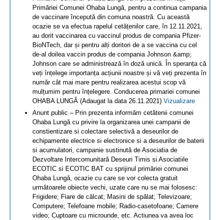
Primăriei Comunei Ohaba Lungă, pentru a continua campania
de vaccinare începută din comuna noastră. Cu această
ocazie se va efectua rapelul cetățenilor care, în 12.11.2021,
au dorit vaccinarea cu vaccinul produs de compania Pfizer-
BioNTech, dar și pentru alți doritori de a se vaccina cu cel
de-al doilea vaccin produs de compania Johnson &amp;
Johnson care se administrează în doză unică. În speranța că
veți înțelege importanța acțiunii noastre și vă veți prezenta în
număr cât mai mare pentru realizarea acestui scop vă
mulțumim pentru înțelegere. Conducerea primariei comunei
OHABA LUNGĂ (Adaugat la data 26.11.2021)
Vizualizare
Anunt public – Prin prezenta informăm cetătenii comunei
Ohaba Lungă cu privire la organizarea unei campanii de
constientizare si colectare selectivă a deseurilor de
echipamente electrice si electronice si a deseurilor de baterii
si acumulatori, campanie sustinută de Asociatia de
Dezvoltare Intercomunitară Deseuri Timis si Asociatiile
ECOTIC si ECOTIC BAT cu sprijinul primăriei comunei
Ohaba Lungă, ocazie cu care se vor colecta gratuit
următoarele obiecte vechi, uzate care nu se mai folosesc:
Frigidere; Fiare de călcat; Masini de spălat; Televizoare;
Computere; Telefoane mobile; Radio-casetofoane; Camere
video; Cuptoare cu microunde, etc. Actiunea va avea loc