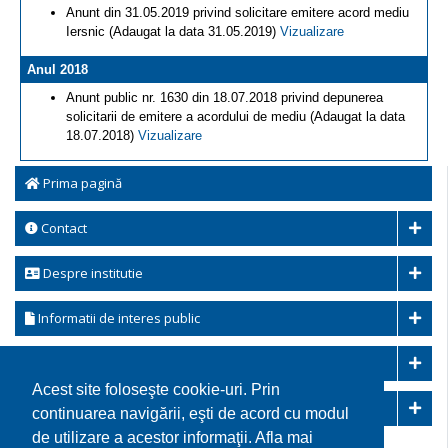
Anunt din 31.05.2019 privind solicitare emitere acord mediu
Iersnic (Adaugat la data 31.05.2019)
Vizualizare
Anul 2018
Anunt public nr. 1630 din 18.07.2018 privind depunerea
solicitarii de emitere a acordului de mediu (Adaugat la data
18.07.2018)
Vizualizare
Prima pagină
Contact
Despre institutie
Informatii de interes public
Transparenta decizionala
Acest site foloseşte cookie-uri. Prin
Integritatea instituțională
continuarea navigării, eşti de acord cu modul
de utilizare a acestor informaţii. Afla mai