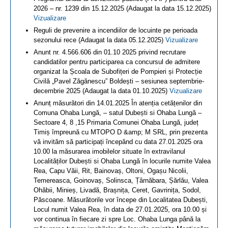
2026 – nr. 1239 din 15.12.2025 (Adaugat la data 15.12.2025)
Vizualizare
Reguli de prevenire a incendiilor de locuinte pe perioada
sezonului rece (Adaugat la data 05.12.2025)
Vizualizare
Anunt nr. 4.566.606 din 01.10 2025 privind recrutare
candidatilor pentru participarea ca concursul de admitere
organizat la Școala de Subofițeri de Pompieri și Protecție
Civilă „Pavel Zăgănescu” Boldești – sesiunea septembrie-
decembrie 2025 (Adaugat la data 01.10.2025)
Vizualizare
Anunț măsurători din 14.01.2025 În atenția cetățenilor din
Comuna Ohaba Lungă, – satul Dubești si Ohaba Lungă –
Sectoare 4, 8 ,15 Primaria Comunei Ohaba Lungă, județ
Timiș împreună cu MTOPO D &amp; M SRL, prin prezenta
vă invităm să participați începând cu data 27.01.2025 ora
10.00 la măsurarea imobilelor situate în extravilanul
Localităților Dubești si Ohaba Lungă în locurile numite Valea
Rea, Capu Văii, Rit, Bainovaș, Oltoni, Ogașu Nicolii,
Temereasca, Goinovaș, Solinsca, Țârnăbara, Șărlău, Valea
Ohăbii, Minieș, Livadă, Brașnița, Ceret, Gavrinița, Sodol,
Păscoane. Măsurătorile vor începe din Localitatea Dubești,
Locul numit Valea Rea, în data de 27.01.2025, ora 10.00 și
vor continua în fiecare zi spre Loc. Ohaba Lunga până la