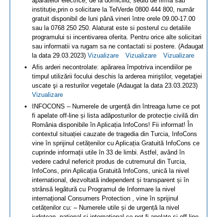
aparatelor electrice, de la domiciliu, sediu de firmă sau
instituție,prin o solicitare la TelVerde 0800 444 800, număr
gratuit disponibil de luni până vineri între orele 09.00-17.00
sau la 0768 250 250. Alaturat este si posterul cu detaliile
programului si incentivarea oferita. Pentru orice alte solicitari
sau informatii va rugam sa ne contactati si postere. (Adaugat
la data 29.03.2023)
Vizualizare
Vizualizare
Vizualizare
Afis arderi necontrolate: apărarea împotriva incendiilor pe
timpul utilizării focului deschis la arderea miriştilor, vegetaţiei
uscate şi a resturilor vegetale (Adaugat la data 23.03.2023)
Vizualizare
INFOCONS – Numerele de urgență din întreaga lume ce pot
fi apelate off-line și lista adăposturilor de protecție civilă din
România disponibile în Aplicația InfoCons! Fii informat! În
contextul situației cauzate de tragedia din Turcia, InfoCons
vine în sprijinul cetățenilor cu Aplicația Gratuită InfoCons ce
cuprinde informații utile în 33 de limbi. Astfel, având în
vedere cadrul nefericit produs de cutremurul din Turcia,
InfoCons, prin Aplicația Gratuită InfoCons, unică la nivel
international, dezvoltată independent și transparent și în
strânsă legătură cu Programul de Informare la nivel
internațional Consumers Protection , vine în sprijinul
cetățenilor cu: – Numerele utile și de urgență la nivel
județean, national și international ce pot fi apelate și off-line