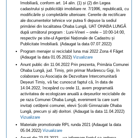
Imobiliară, conform art. 14 alin. (1) și (2) din Legea
cadastrului și publicității imobiliare nr. 7/1996, republicată, cu
modificările și completările ulterioare. Cererile de rectificare
ale documentelor tehnice vor putea fi depuse la sediul
primăriei din localitatea Ohaba Lungă, UAT OHABA LUNGĂ
după următorul program : Luni-Vineri – orele – 10:00-14:00,
respectiv pe site-ul Agenției Naționale de Cadastru și
Publicitate Imobiliară. (Adaugat la data 07.07.2022)
Program menajer si reciclabil luna mai 2022 Zona 4 Făget
(Adaugat la data 01.05.2022)
Vizualizare
Anunt public din 11.04.2022 Prin prezenta, Primăria Comunei
Ohaba Lungă, jud. Timiș, prin primar Murărescu Gigi, în
colaborare cu Asociația de Dezvoltare Intercomunitară
Deșeuri Timiș, vă fac cunoscut faptul că, în data de
14.04.2022, începând cu orele 11, avem programată
activitatea de ecologizare anuală a deșeurilor reciclabile de
pe raza Comunei Ohaba Lungă, eveniment la care sunt
invitați cetățenii comunei, elevii Școlii Gimnaziale Ohaba
Lungă, precum și alți doritori. (Adaugat la data 11.04.2022)
Vizualizare
Materiale promotionale RPL runda 2021 (Adaugat la data
05.04.2022)
Vizualizare
Anunt din 23.03.2022 – va informam faptul ca arderea