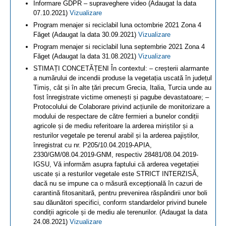
Informare GDPR – supraveghere video (Adaugat la data
07.10.2021)
Vizualizare
Program menajer si reciclabil luna octombrie 2021 Zona 4
Făget (Adaugat la data 30.09.2021)
Vizualizare
Program menajer si reciclabil luna septembrie 2021 Zona 4
Făget (Adaugat la data 31.08.2021)
Vizualizare
STIMAȚI CONCETĂȚENI În contextul: – creșterii alarmante
a numărului de incendii produse la vegetația uscată în județul
Timiș, cât și în alte țări precum Grecia, Italia, Turcia unde au
fost înregistrate victime omenești și pagube devastatoare; –
Protocolului de Colaborare privind acțiunile de monitorizare a
modului de respectare de către fermieri a bunelor condiții
agricole și de mediu referitoare la arderea miriștilor și a
resturilor vegetale pe terenul arabil și la arderea pajiștilor,
înregistrat cu nr. P205/10.04.2019-APIA,
2330/GM/08.04.2019-GNM, respectiv 28481/08.04.2019-
IGSU, Vă informăm asupra faptului că arderea vegetației
uscate și a resturilor vegetale este STRICT INTERZISĂ,
dacă nu se impune ca o măsură excepțională în cazuri de
carantină fitosanitară, pentru prevenirea răspândirii unor boli
sau dăunători specifici, conform standardelor privind bunele
condiții agricole și de mediu ale terenurilor. (Adaugat la data
24.08.2021)
Vizualizare