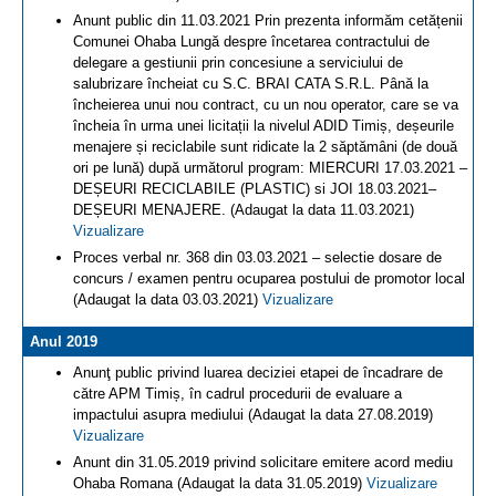
Anunt public din 11.03.2021 Prin prezenta informăm cetățenii
Comunei Ohaba Lungă despre încetarea contractului de
delegare a gestiunii prin concesiune a serviciului de
salubrizare încheiat cu S.C. BRAI CATA S.R.L. Până la
încheierea unui nou contract, cu un nou operator, care se va
încheia în urma unei licitații la nivelul ADID Timiș, deșeurile
menajere și reciclabile sunt ridicate la 2 săptămâni (de două
ori pe lună) după următorul program: MIERCURI 17.03.2021 –
DEȘEURI RECICLABILE (PLASTIC) si JOI 18.03.2021–
DEȘEURI MENAJERE. (Adaugat la data 11.03.2021)
Vizualizare
Proces verbal nr. 368 din 03.03.2021 – selectie dosare de
concurs / examen pentru ocuparea postului de promotor local
(Adaugat la data 03.03.2021)
Vizualizare
Anul 2019
Anunţ public privind luarea deciziei etapei de încadrare de
către APM Timiș, în cadrul procedurii de evaluare a
impactului asupra mediului (Adaugat la data 27.08.2019)
Vizualizare
Anunt din 31.05.2019 privind solicitare emitere acord mediu
Ohaba Romana (Adaugat la data 31.05.2019)
Vizualizare