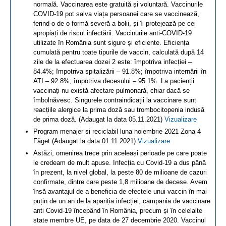
normală. Vaccinarea este gratuită și voluntară. Vaccinurile
COVID-19 pot salva viața persoanei care se vaccinează,
ferind-o de o formă severă a bolii, și îi protejează pe cei
apropiați de riscul infectării. Vaccinurile anti-COVID-19
utilizate în România sunt sigure și eficiente. Eficiența
cumulată pentru toate tipurile de vaccin, calculată după 14
zile de la efectuarea dozei 2 este: împotriva infecției –
84.4%; împotriva spitalizării – 91.8%; împotriva internării în
ATI – 92.8%; împotriva decesului – 95.1%. La pacienții
vaccinați nu există afectare pulmonară, chiar dacă se
îmbolnăvesc. Singurele contraindicații la vaccinare sunt
reacțiile alergice la prima doză sau trombocitopenia indusă
de prima doză. (Adaugat la data 05.11.2021)
Vizualizare
Program menajer si reciclabil luna noiembrie 2021 Zona 4
Făget (Adaugat la data 01.11.2021)
Vizualizare
Astăzi, omenirea trece prin aceleași perioade pe care poate
le credeam de mult apuse. Infecția cu Covid-19 a dus până
în prezent, la nivel global, la peste 80 de milioane de cazuri
confirmate, dintre care peste 1,8 milioane de decese. Avem
însă avantajul de a beneficia de efectele unui vaccin în mai
puțin de un an de la apariția infecției, campania de vaccinare
anti Covid-19 începând în România, precum și în celelalte
state membre UE, pe data de 27 decembrie 2020. Vaccinul