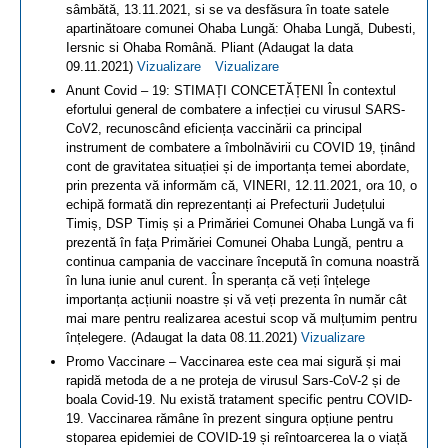
sâmbătă, 13.11.2021, si se va desfăsura în toate satele
apartinătoare comunei Ohaba Lungă: Ohaba Lungă, Dubesti,
Iersnic si Ohaba Română. Pliant (Adaugat la data
09.11.2021)
Vizualizare
Vizualizare
Anunt Covid – 19: STIMAȚI CONCETĂȚENI În contextul
efortului general de combatere a infecției cu virusul SARS-
CoV2, recunoscând eficiența vaccinării ca principal
instrument de combatere a îmbolnăvirii cu COVID 19, ținând
cont de gravitatea situației și de importanța temei abordate,
prin prezenta vă informăm că, VINERI, 12.11.2021, ora 10, o
echipă formată din reprezentanți ai Prefecturii Județului
Timiș, DSP Timiș și a Primăriei Comunei Ohaba Lungă va fi
prezentă în fața Primăriei Comunei Ohaba Lungă, pentru a
continua campania de vaccinare începută în comuna noastră
în luna iunie anul curent. În speranța că veți înțelege
importanța acțiunii noastre și vă veți prezenta în număr cât
mai mare pentru realizarea acestui scop vă mulțumim pentru
înțelegere. (Adaugat la data 08.11.2021)
Vizualizare
Promo Vaccinare – Vaccinarea este cea mai sigură și mai
rapidă metoda de a ne proteja de virusul Sars-CoV-2 și de
boala Covid-19. Nu există tratament specific pentru COVID-
19. Vaccinarea rămâne în prezent singura opțiune pentru
stoparea epidemiei de COVID-19 și reîntoarcerea la o viață