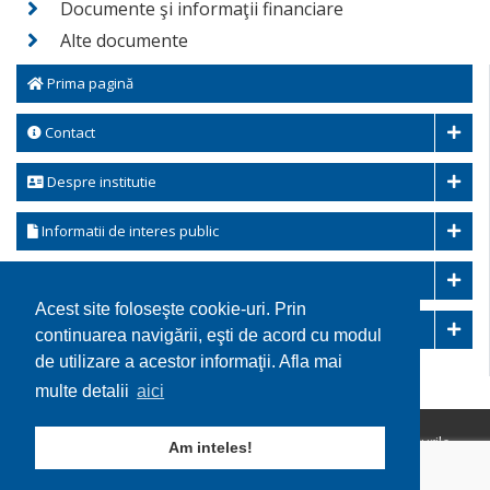
Documente şi informaţii financiare
Alte documente
Prima pagină
Contact
Despre institutie
Informatii de interes public
Transparenta decizionala
Acest site foloseşte cookie-uri. Prin
Integritatea instituțională
continuarea navigării, eşti de acord cu modul
de utilizare a acestor informaţii. Afla mai
multe detalii
aici
Copyright © 2026 Comuna Ohaba Lunga. Toate drepturile
Am inteles!
rezervate.
Utilizare cookie-uri
GDPR