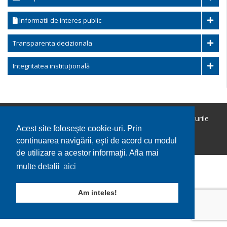
Informatii de interes public
Transparenta decizionala
Integritatea instituțională
Copyright © 2026 Comuna Ohaba Lunga. Toate drepturile
rezervate.
Acest site foloseşte cookie-uri. Prin
Utilizare cookie-uri
GDPR
continuarea navigării, eşti de acord cu modul
de utilizare a acestor informaţii. Afla mai
multe detalii
aici
Am inteles!