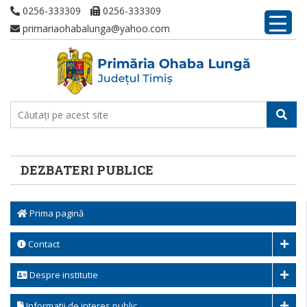
0256-333309
0256-333309
primariaohabalunga@yahoo.com
DEZBATERI PUBLICE
Prima pagină
Contact
Despre institutie
Informatii de interes public