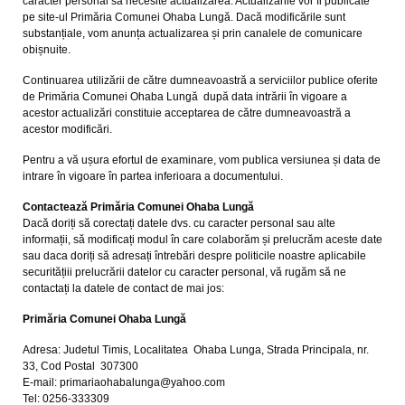
caracter personal să necesite actualizarea. Actualizările vor fi publicate
pe site-ul Primăria Comunei Ohaba Lungă. Dacă modificările sunt
substanțiale, vom anunța actualizarea și prin canalele de comunicare
obișnuite.
Continuarea utilizării de către dumneavoastră a serviciilor publice oferite
de Primăria Comunei Ohaba Lungă după data intrării în vigoare a
acestor actualizări constituie acceptarea de către dumneavoastră a
acestor modificări.
Pentru a vă ușura efortul de examinare, vom publica versiunea și data de
intrare în vigoare în partea inferioara a documentului.
Contactează
Primăria Comunei Ohaba Lungă
Dacă doriți să corectați datele dvs. cu caracter personal sau alte
informații, să modificați modul în care colaborăm și prelucrăm aceste date
sau daca doriți să adresați întrebări despre politicile noastre aplicabile
securitățiii prelucrării datelor cu caracter personal, vă rugăm să ne
contactați la datele de contact de mai jos:
Primăria Comunei Ohaba Lungă
Adresa: Judetul Timis, Localitatea Ohaba Lunga, Strada Principala, nr.
33, Cod Postal 307300
E-mail: primariaohabalunga@yahoo.com
Tel: 0256-333309