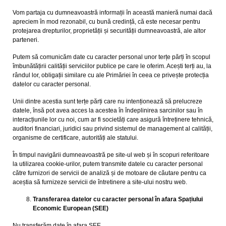
Vom partaja cu dumneavoastră informații în această manieră numai dacă
apreciem în mod rezonabil, cu bună credință, că este necesar pentru
protejarea drepturilor, proprietății și securității dumneavoastră, ale altor
parteneri.
Putem să comunicăm date cu caracter personal unor terțe părți în scopul
îmbunătățirii calității serviciilor publice pe care le oferim. Acești terți au, la
rândul lor, obligații similare cu ale Primăriei în ceea ce privește protecția
datelor cu caracter personal.
Unii dintre acestia sunt terțe părți care nu intenționează să prelucreze
datele, însă pot avea acces la acestea în îndeplinirea sarcinilor sau în
interacțiunile lor cu noi, cum ar fi societăți care asigură întreținere tehnică,
auditori financiari, juridici sau privind sistemul de management al calității,
organisme de certificare, autorități ale statului.
În timpul navigării dumneavoastră pe site-ul web și în scopuri referitoare
la utilizarea cookie-urilor, putem transmite datele cu caracter personal
către furnizori de servicii de analiză și de motoare de căutare pentru ca
aceștia să furnizeze servicii de întretinere a site-ului nostru web.
Transferarea datelor cu caracter personal în afara Spațiului
Economic European (SEE)
Nu transferăm date în afara SEE.