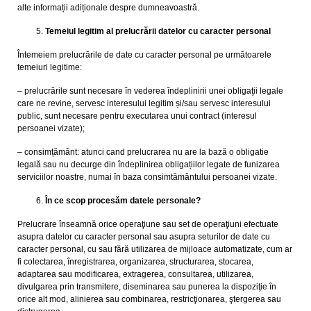
alte informații adiționale despre dumneavoastră.
Temeiul legitim al prelucrării datelor cu caracter personal
Întemeiem prelucrările de date cu caracter personal pe următoarele
temeiuri legitime:
– prelucrările sunt necesare în vederea îndeplinirii unei obligaţii legale
care ne revine, servesc interesului legitim și/sau servesc interesului
public, sunt necesare pentru executarea unui contract (interesul
persoanei vizate);
– consimțământ: atunci cand prelucrarea nu are la bază o obligatie
legală sau nu decurge din îndeplinirea obligațiilor legate de funizarea
serviciilor noastre, numai în baza consimtământului persoanei vizate.
În ce scop procesăm datele personale?
Prelucrare înseamnă orice operaţiune sau set de operaţiuni efectuate
asupra datelor cu caracter personal sau asupra seturilor de date cu
caracter personal, cu sau fără utilizarea de mijloace automatizate, cum ar
fi colectarea, înregistrarea, organizarea, structurarea, stocarea,
adaptarea sau modificarea, extragerea, consultarea, utilizarea,
divulgarea prin transmitere, diseminarea sau punerea la dispoziţie în
orice alt mod, alinierea sau combinarea, restricţionarea, ştergerea sau