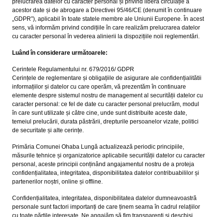
prelucrarea datelor cu caracter personal și privind libera circulație a
acestor date și de abrogare a Directivei 95/46/CE (denumit în continuare
„GDPR”), aplicabil în toate statele membre ale Uniunii Europene. În acest
sens, vă informăm privind condițiile în care realizăm prelucrarea datelor
cu caracter personal în vederea alinierii la dispozițiile noii reglementări.
Luând în considerare următoarele:
Cerintele Regulamentului nr. 679/2016/ GDPR
Cerințele de reglementare și obligațiile de asigurare ale confidențialitătii
informațiilor și datelor cu care operăm, vă prezentăm în continuare
elemente despre sistemul nostru de management al securității datelor cu
caracter personal: ce fel de date cu caracter personal prelucrăm, modul
în care sunt utilizate și către cine, unde sunt distribuite aceste date,
temeiul prelucării, durata păstrării, drepturile persoanelor vizate, politici
de securitate și alte cerințe.
Primăria Comunei Ohaba Lungă actualizează periodic principiile,
măsurile tehnice și organizatorice aplicabile securității datelor cu caracter
personal, aceste principii conținând angajamentul nostru de a proteja
confidențialitatea, integritatea, disponibilitatea datelor contribuabililor și
partenerilor noștri, online și offline.
Confidențialitatea, integritatea, disponibilitatea datelor dumneavoastră
personale sunt factori importanți de care ținem seama în cadrul relațiilor
cu toate părțile interesate. Ne angajăm să fim transparenți și deschiși.