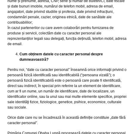
nume și prenume, adresa, CNP, serie și număr de buletin/CI, date fiscale
și date bunuri imobile, numărul de telefon mobil, adresa de email,
angajatori, date privind studiile și profesia, date privind infracțiuni,
condamnări penale, cazier, originea etnică, date de sanătate ale
contribuabililor;
în cazul partenerilor cu care avem colaborări pentru furnizarea de
produse și servicii, colectăm date cu caracter personal ale
reprezentanților legali sau delegați, funcția deținută, telefon mobil, adresa
de email.
Cum obținem datele cu caracter personal despre
dumneavoastră?
Pentru noi, “date cu caracter personal” înseamnă orice informaţii privind o
persoană fizică identificată sau identificabilă (“persoana vizată”); o
persoană fizică identificabilă este o persoană care poate fi identificată,
direct sau indirect, în special prin referire la un element de identificare,
cum ar fi un nume, un număr de identificare, date de localizare, un
identificator online, sau la unul sau mai multe elemente specifice, propriei
sale identităţi fizice, fiziologice, genetice, psihice, economice, culturale
sau sociale.
Orice date care nu se încadrează în această definiție constituie „date fără
caracter personal”.
Primăria Comunei Ohaba Lungă procesează datele cu caracter personal