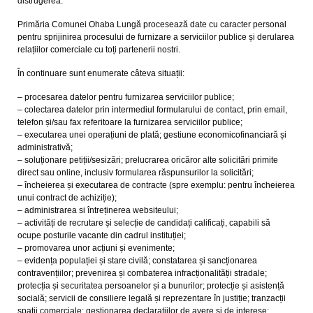
distrugerea.
Primăria Comunei Ohaba Lungă procesează date cu caracter personal
pentru sprijinirea procesului de furnizare a serviciilor publice și derularea
relațiilor comerciale cu toți partenerii nostri.
În continuare sunt enumerate câteva situații:
– procesarea datelor pentru furnizarea serviciilor publice;
– colectarea datelor prin intermediul formularului de contact, prin email,
telefon și/sau fax referitoare la furnizarea serviciilor publice;
– executarea unei operațiuni de plată; gestiune economicofinanciară și
administrativă;
– soluționare petiții/sesizări; prelucrarea oricăror alte solicitări primite
direct sau online, inclusiv formularea răspunsurilor la solicitări;
– încheierea și executarea de contracte (spre exemplu: pentru încheierea
unui contract de achiziție);
– administrarea si întreținerea websiteului;
– activități de recrutare și selecție de candidați calificați, capabili să
ocupe posturile vacante din cadrul instituției;
– promovarea unor acțiuni și evenimente;
– evidența populației și stare civilă; constatarea și sancționarea
contravențiilor; prevenirea și combaterea infracționalității stradale;
protecția și securitatea persoanelor și a bunurilor; protecție și asistență
socială; servicii de consiliere legală și reprezentare în justiție; tranzacții
spații comerciale; gestionarea declarațiilor de avere și de interese;