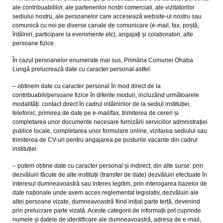
ale contribuabililor, ale partenerilor nostri comerciali, ale vizitatorilor
sediului nostru, ale persoanelor care accesează website-ul nostru sau
comunică cu noi pe diverse canale de comunicare (e-mail, fax, poștă,
întâlniri, participare la evenimente etc), angajați și colaboratori, alte
persoane fizice.
În cazul persoanelor enumerate mai sus, Primăria Comunei Ohaba
Lungă prelucrează date cu caracter personal astfel:
– obtinem date cu caracter personal în mod direct de la
contribuabili/persoane fizice în diferite moduri, incluzând următoarele
modalități: contact direct în cadrul intălnirilor de la sediul instituției,
telefonic, primirea de date pe e-mail/fax, trimiterea de cereri și
completarea unor documente necesare furnizării serviciilor admnistrației
publice locale, completarea unor formulare online, vizitarea sediului sau
trimiterea de CV-uri pentru angajarea pe posturile vacante din cadrul
instituției.
– putem obtine date cu caracter personal și indirect, din alte surse: prin
dezvăluiri făcute de alte instituții (transfer de date) dezvăluiri efectuate în
interesul dumneavoastră sau interes legitim, prin interogarea bazelor de
date naționale unde avem acces reglementat legislativ, dezvăluiri ale
altei persoane vizate, dumneavoastră fiind inițial parte terță, devenind
prin prelucrare parte vizată. Aceste categorii de informații pot cuprinde
numele și datele de identificare ale dumneavoastră, adresa de e-mail,