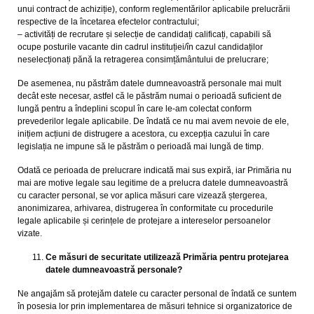
unui contract de achiziție), conform reglementărilor aplicabile prelucrării
respective de la încetarea efectelor contractului;
– activități de recrutare și selecție de candidați calificați, capabili să
ocupe posturile vacante din cadrul instituției/în cazul candidaților
neselecționați pănă la retragerea consimțământului de prelucrare;
De asemenea, nu păstrăm datele dumneavoastră personale mai mult
decât este necesar, astfel că le păstrăm numai o perioadă suficient de
lungă pentru a îndeplini scopul în care le-am colectat conform
prevederilor legale aplicabile. De îndată ce nu mai avem nevoie de ele,
inițiem acțiuni de distrugere a acestora, cu excepția cazului în care
legislația ne impune să le păstrăm o perioadă mai lungă de timp.
Odată ce perioada de prelucrare indicată mai sus expiră, iar Primăria nu
mai are motive legale sau legitime de a prelucra datele dumneavoastră
cu caracter personal, se vor aplica măsuri care vizează ștergerea,
anonimizarea, arhivarea, distrugerea în conformitate cu procedurile
legale aplicabile și cerințele de protejare a intereselor persoanelor
vizate.
Ce măsuri de securitate utilizează Primăria pentru protejarea
datele dumneavoastră personale?
Ne angajăm să protejăm datele cu caracter personal de îndată ce suntem
în posesia lor prin implementarea de măsuri tehnice si organizatorice de