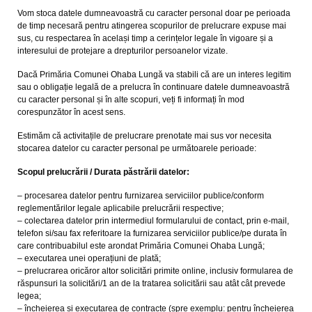
Vom stoca datele dumneavoastră cu caracter personal doar pe perioada
de timp necesară pentru atingerea scopurilor de prelucrare expuse mai
sus, cu respectarea în același timp a cerințelor legale în vigoare și a
interesului de protejare a drepturilor persoanelor vizate.
Dacă Primăria Comunei Ohaba Lungă va stabili că are un interes legitim
sau o obligație legală de a prelucra în continuare datele dumneavoastră
cu caracter personal și în alte scopuri, veți fi informați în mod
corespunzător în acest sens.
Estimăm că activitațile de prelucrare prenotate mai sus vor necesita
stocarea datelor cu caracter personal pe următoarele perioade:
Scopul prelucrării / Durata păstrării datelor:
– procesarea datelor pentru furnizarea serviciilor publice/conform
reglementărilor legale aplicabile prelucrării respective;
– colectarea datelor prin intermediul formularului de contact, prin e-mail,
telefon si/sau fax referitoare la furnizarea serviciilor publice/pe durata în
care contribuabilul este arondat Primăria Comunei Ohaba Lungă;
– executarea unei operațiuni de plată;
– prelucrarea oricăror altor solicitări primite online, inclusiv formularea de
răspunsuri la solicitări/1 an de la tratarea solicitării sau atât cât prevede
legea;
– încheierea și executarea de contracte (spre exemplu: pentru încheierea