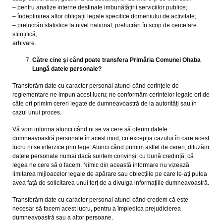
– pentru analize interne destinate imbunătățirii serviciilor publice;
– îndeplinirea altor obligații legale specifice domeniului de activitate;
– prelucrări statistice la nivel national; prelucrări în scop de cercetare
științifică;
arhivare.
Către cine și când poate transfera
Primăria Comunei Ohaba
Lungă
datele personale?
Transferăm date cu caracter personal atunci când cerințele de
reglementare ne impun acest lucru; ne conformăm cerintelor legale ori de
câte ori primim cereri legate de dumneavoastră de la autorități sau în
cazul unui proces.
Vă vom informa atunci când ni se va cere să oferim datele
dumneavoastră personale în acest mod, cu excepția cazului în care acest
lucru ni se interzice prin lege. Atunci când primim astfel de cereri, difuzăm
datele personale numai dacă suntem convinși, cu bună credință, că
legea ne cere să o facem. Nimic din această informare nu vizează
limitarea mijloacelor legale de apărare sau obiecțiile pe care le-ați putea
avea față de solicitarea unui terț de a divulga informațiile dumneavoastră.
Transferăm date cu caracter personal atunci când credem că este
necesar să facem acest lucru, pentru a împiedica prejudicierea
dumneavoastră sau a altor persoane.