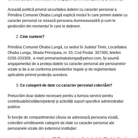
Această politică privind securitatea datelor cu caracter personal a
Primăria Comunei Ohaba Lungă explică modul în care primim datele cu
caracter personal ce vizează persoana dumneavoastră și cum le
gestionăm din momentul în care le deținem.
Cine suntem?
Primăria Comunei Ohaba Lungă, cu sediul în Judetul Timis, Localitatea
Ohaba Lunga, Strada Principala, nr. 33, Cod Postal 307300, telefon
0256-333309., e-mail primariaohabalunga@yahoo.com, își asumă
angajamentul de a proteja datele cu caracter personal ale persoanelor
vizate și de a se conforma prevederilor legale și de reglementare
aplicabile privind protecția acestora.
Ce categorii de date cu caracter personal colectăm?
Prelucrăm doar datele necesare pentru a furniza servicii pentru
contribuabili/cetăteni/petenți și activități suport specifice administratiei
publice.
În funcție de compartimentul căruia se adresează persoana vizată,
colectăm următoarele categorii de date cu caracter personal ale
persoanele vizate din exteriorul instituției: