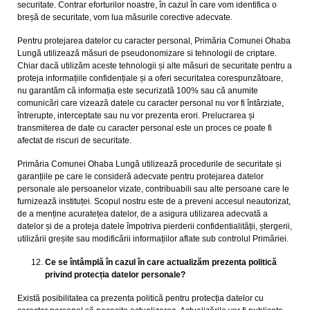
securitate. Contrar eforturilor noastre, în cazul în care vom identifica o
breșă de securitate, vom lua măsurile corective adecvate.
Pentru protejarea datelor cu caracter personal, Primăria Comunei Ohaba
Lungă utilizează măsuri de pseudonomizare si tehnologii de criptare.
Chiar dacă utilizăm aceste tehnologii și alte măsuri de securitate pentru a
proteja informațiile confidențiale și a oferi securitatea corespunzătoare,
nu garantăm că informația este securizată 100% sau că anumite
comunicări care vizează datele cu caracter personal nu vor fi întârziate,
întrerupte, interceptate sau nu vor prezenta erori. Prelucrarea și
transmiterea de date cu caracter personal este un proces ce poate fi
afectat de riscuri de securitate.
Primăria Comunei Ohaba Lungă utilizează procedurile de securitate și
garanțiile pe care le consideră adecvate pentru protejarea datelor
personale ale persoanelor vizate, contribuabili sau alte persoane care le
furnizează instituței. Scopul nostru este de a preveni accesul neautorizat,
de a menține acuratețea datelor, de a asigura utilizarea adecvată a
datelor și de a proteja datele împotriva pierderii confidentialității, ștergerii,
utilizării greșite sau modificării informațiilor aflate sub controlul Primăriei.
Ce se întâmplă în cazul în care actualizăm prezenta politică
privind protecția datelor personale?
Există posibilitatea ca prezenta politică pentru protecția datelor cu