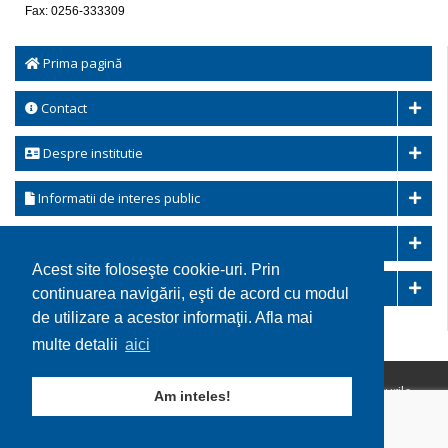
Fax: 0256-333309
Prima pagină
Contact
Despre institutie
Informatii de interes public
Transparenta decizionala
Acest site foloseşte cookie-uri. Prin
Integritatea instituțională
continuarea navigării, eşti de acord cu modul
de utilizare a acestor informaţii. Afla mai
multe detalii
aici
Copyright © 2026 Comuna Ohaba Lunga. Toate drepturile
Am inteles!
rezervate.
Utilizare cookie-uri
GDPR