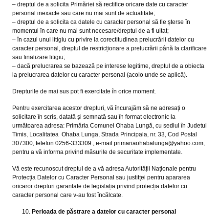
– dreptul de a solicita Primăriei să rectifice oricare date cu caracter
personal inexacte sau care nu mai sunt de actualitate;
– dreptul de a solicita ca datele cu caracter personal să fie șterse în
momentul în care nu mai sunt necesare/dreptul de a fi uitat;
– în cazul unui litigiu cu privire la corectitudinea prelucrării datelor cu
caracter personal, dreptul de restricționare a prelucrării până la clarificare
sau finalizare litigiu;
– dacă prelucrarea se bazează pe interese legitime, dreptul de a obiecta
la prelucrarea datelor cu caracter personal (acolo unde se aplică).
Drepturile de mai sus pot fi exercitate în orice moment.
Pentru exercitarea acestor drepturi, vă încurajăm să ne adresați o
solicitare în scris, datată și semnată sau în format electronic la
următoarea adresa: Primăria Comunei Ohaba Lungă, cu sediul în Judetul
Timis, Localitatea Ohaba Lunga, Strada Principala, nr. 33, Cod Postal
307300, telefon 0256-333309., e-mail primariaohabalunga@yahoo.com,
pentru a vă informa privind măsurile de securitate implementate.
Vă este recunoscut dreptul de a vă adresa Autorității Naționale pentru
Protecția Datelor cu Caracter Personal sau justitței pentru apararea
oricaror drepturi garantate de legislația privind protecția datelor cu
caracter personal care v-au fost încălcate.
Perioada de păstrare a datelor cu caracter personal