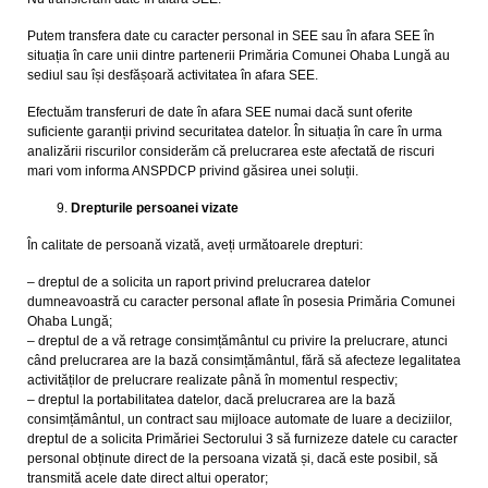
Putem transfera date cu caracter personal in SEE sau în afara SEE în
situația în care unii dintre partenerii Primăria Comunei Ohaba Lungă au
sediul sau își desfășoară activitatea în afara SEE.
Efectuăm transferuri de date în afara SEE numai dacă sunt oferite
suficiente garanții privind securitatea datelor. În situația în care în urma
analizării riscurilor considerăm că prelucrarea este afectată de riscuri
mari vom informa ANSPDCP privind găsirea unei soluții.
Drepturile persoanei vizate
În calitate de persoană vizată, aveți următoarele drepturi:
– dreptul de a solicita un raport privind prelucrarea datelor
dumneavoastră cu caracter personal aflate în posesia Primăria Comunei
Ohaba Lungă;
– dreptul de a vă retrage consimțământul cu privire la prelucrare, atunci
când prelucrarea are la bază consimțământul, fără să afecteze legalitatea
activităților de prelucrare realizate până în momentul respectiv;
– dreptul la portabilitatea datelor, dacă prelucrarea are la bază
consimțământul, un contract sau mijloace automate de luare a deciziilor,
dreptul de a solicita Primăriei Sectorului 3 să furnizeze datele cu caracter
personal obținute direct de la persoana vizată și, dacă este posibil, să
transmită acele date direct altui operator;