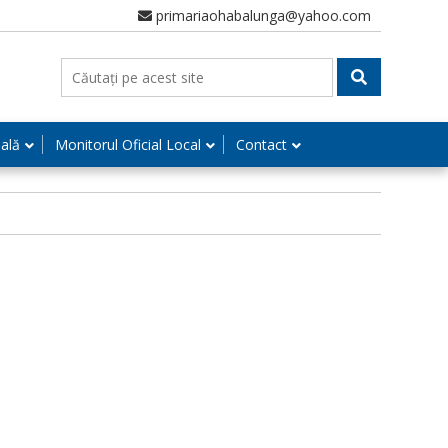
primariaohabalunga@yahoo.com
nală
Monitorul Oficial Local
Contact