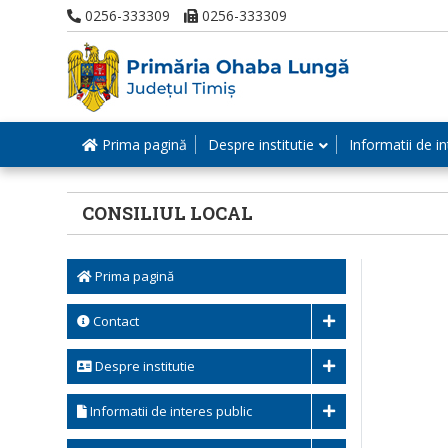
0256-333309
0256-333309
Prima pagină
Despre institutie
Informatii de in
CONSILIUL LOCAL
Prima pagină
Contact
Despre institutie
Informatii de interes public