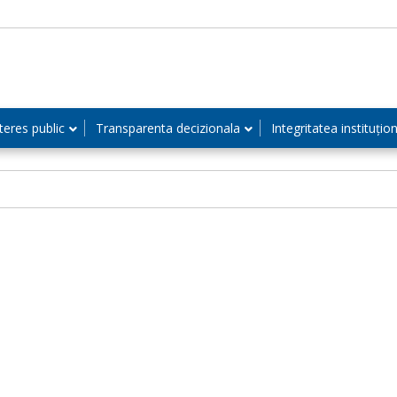
teres public
Transparenta decizionala
Integritatea instituțio