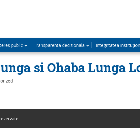
teres public
Transparenta decizionala
Integritatea instituțio
Lunga si Ohaba Lunga L
orized
ezervate.