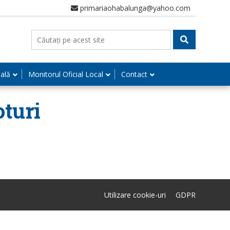
primariaohabalunga@yahoo.com
nală
Monitorul Oficial Local
Contact
oturi
Utilizare cookie-uri
GDPR