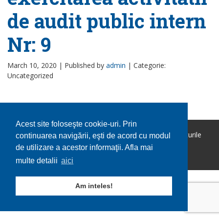
de audit public intern
Nr: 9
March 10, 2020 |
Published by
admin
|
Categorie:
Uncategorized
Acest site foloseşte cookie-uri. Prin
Copyright © 2026 Comuna Ohaba Lunga. Toate drepturile
continuarea navigării, eşti de acord cu modul
rezervate.
de utilizare a acestor informaţii. Afla mai
Utilizare cookie-uri
GDPR
multe detalii
aici
Am inteles!