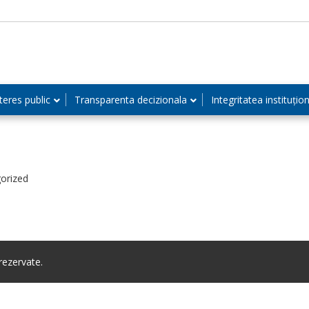
teres public
Transparenta decizionala
Integritatea instituțio
orized
ezervate.