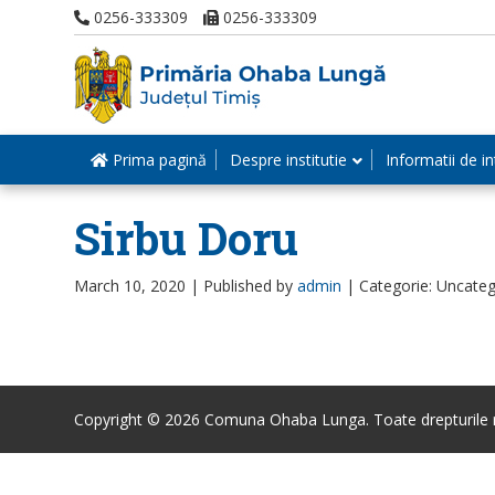
0256-333309
0256-333309
Prima pagină
Despre institutie
Informatii de in
Sirbu Doru
March 10, 2020 |
Published by
admin
|
Categorie: Uncateg
Copyright © 2026 Comuna Ohaba Lunga. Toate drepturile r