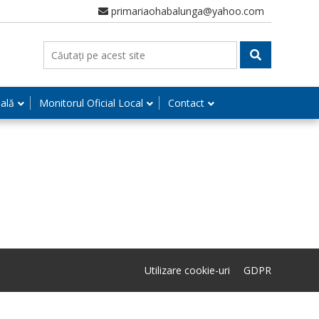
primariaohabalunga@yahoo.com
nală
Monitorul Oficial Local
Contact
Utilizare cookie-uri
GDPR