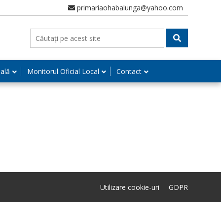
primariaohabalunga@yahoo.com
nală
Monitorul Oficial Local
Contact
Utilizare cookie-uri
GDPR