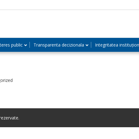
teres public
Transparenta decizionala
Integritatea instituțio
orized
ezervate.