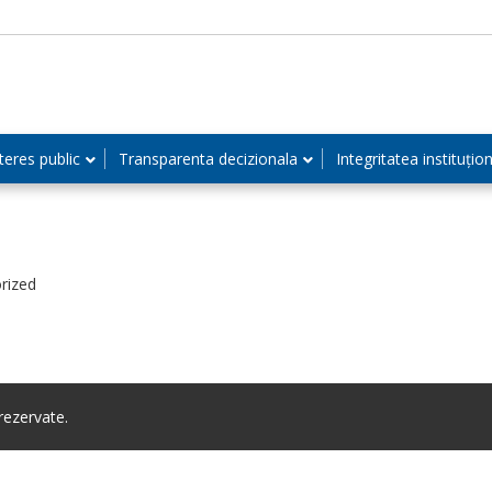
teres public
Transparenta decizionala
Integritatea instituțio
rized
ezervate.