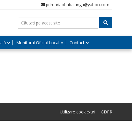
primariaohabalunga@yahoo.com
nală
Monitorul Oficial Local
Contact
Utilizare cookie-uri
GDPR