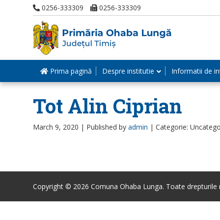
0256-333309
0256-333309
Prima pagină
Despre institutie
Informatii de in
Tot Alin Ciprian
March 9, 2020 |
Published by
admin
|
Categorie: Uncatego
Copyright © 2026 Comuna Ohaba Lunga. Toate drepturile r