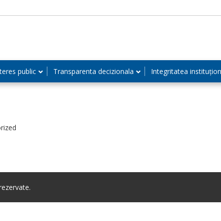
teres public
Transparenta decizionala
Integritatea instituțio
rized
ezervate.