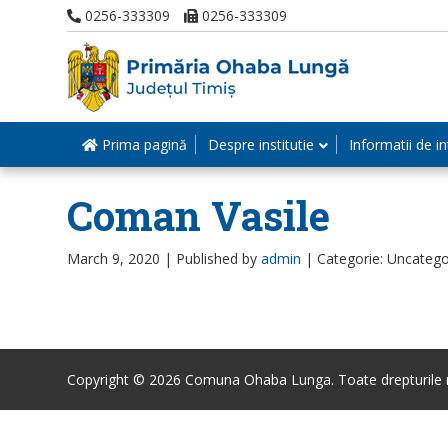
0256-333309
0256-333309
Prima pagină
Despre institutie
Informatii de in
Coman Vasile
March 9, 2020 |
Published by
admin
|
Categorie: Uncatego
Copyright © 2026 Comuna Ohaba Lunga. Toate drepturile r