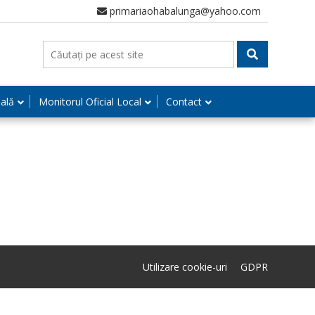
primariaohabalunga@yahoo.com
nală
Monitorul Oficial Local
Contact
Utilizare cookie-uri
GDPR